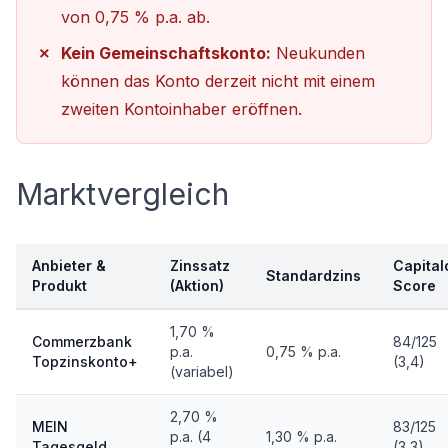
von 0,75 % p.a. ab.
Kein Gemeinschaftskonto:
Neukunden
können das Konto derzeit nicht mit einem
zweiten Kontoinhaber eröffnen.
Marktvergleich
Anbieter &
Zinssatz
Capital
Standardzins
Produkt
(Aktion)
Score
1,70 %
Commerzbank
84/125
p.a.
0,75 % p.a.
Topzinskonto+
(3,4)
(variabel)
2,70 %
MEIN
83/125
p.a. (4
1,30 % p.a.
Tagesgeld
(3,3)