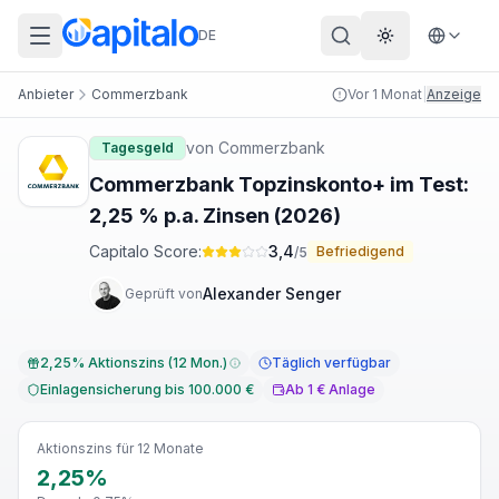
DE
Theme wechs
Anbieter
Commerzbank
Vor 1 Monat
|
Anzeige
von
Commerzbank
Tagesgeld
Commerzbank Topzinskonto+ im Test:
2,25 % p.a. Zinsen (2026)
Capitalo Score:
3,4
Befriedigend
/5
Alexander Senger
Geprüft von
2,25% Aktionszins (12 Mon.)
Täglich verfügbar
Einlagensicherung bis 100.000 €
Ab 1 € Anlage
Aktionszins für 12 Monate
2,25%