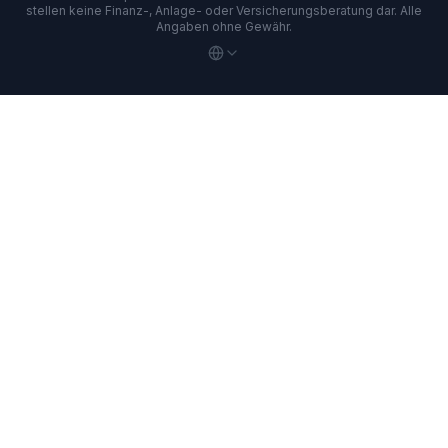
stellen keine Finanz-, Anlage- oder Versicherungsberatung dar. Alle
Angaben ohne Gewähr.