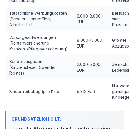
Pauschbetrag
ohne Na
Tatsächliche Werbungskosten
Bei Nac
3.000-8.000
(Pendler, Homeoffice,
statt
EUR
Arbeitsmittel)
Pauschb
Vorsorgeaufwendungen
8.000-15.000
Größter
(Rentenversicherung,
EUR
Abzugsp
Kranken-/Pflegeversicherung)
Sonderausgaben
2.000-5.000
Je nach
(Kirchensteuer, Spenden,
EUR
Lebenssi
Riester)
Nur wen
Kinderfreibetrag (pro Kind)
9.312 EUR
günstiger
Kinderge
Je mehr Abzüge du hast, desto niedriger