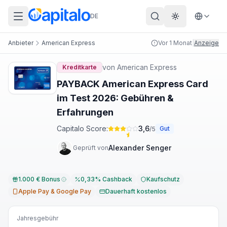
DE
Theme wechs
Anbieter
American Express
Vor 1 Monat
|
Anzeige
von
American Express
Kreditkarte
PAYBACK American Express Card
im Test 2026: Gebühren &
Erfahrungen
Capitalo Score:
3,6
Gut
/5
Alexander Senger
Geprüft von
1.000 € Bonus
0,33% Cashback
Kaufschutz
Apple Pay & Google Pay
Dauerhaft kostenlos
Jahresgebühr