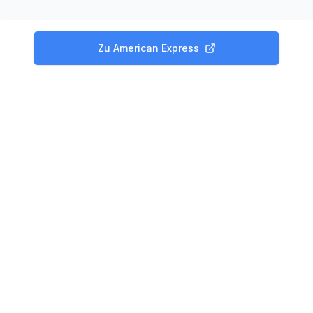
Zu
American Express
Produkte
Tagesgeld Vergleich
Festgeld Vergleich
Kreditvergleich