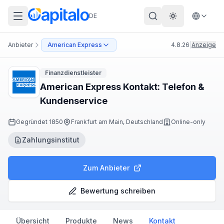
DE
Theme wechs
Anbieter
American Express
4.8.26
|
Anzeige
Finanzdienstleister
American Express Kontakt: Telefon &
Kundenservice
Gegründet
1850
Frankfurt am Main, Deutschland
Online-only
Zahlungsinstitut
Zum Anbieter
Bewertung schreiben
Übersicht
Produkte
News
Kontakt