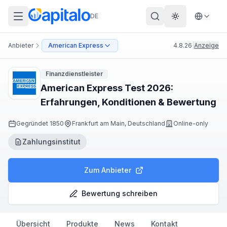
DE
Theme wechs
Anbieter
American Express
4.8.26
|
Anzeige
Finanzdienstleister
American Express Test 2026:
Erfahrungen, Konditionen & Bewertung
Gegründet
1850
Frankfurt am Main, Deutschland
Online-only
Zahlungsinstitut
Zum Anbieter
Bewertung schreiben
Übersicht
Produkte
News
Kontakt