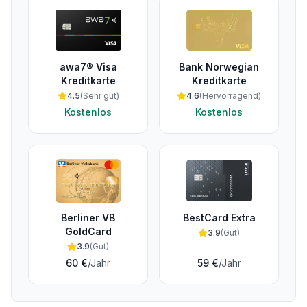
awa7® Visa
Bank Norwegian
Kreditkarte
Kreditkarte
4.5
(
Sehr gut
)
4.6
(
Hervorragend
)
Kostenlos
Kostenlos
Berliner VB
BestCard Extra
GoldCard
3.9
(
Gut
)
3.9
(
Gut
)
60 €
/Jahr
59 €
/Jahr