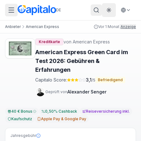
DE
Theme wechs
Anbieter
American Express
Vor 1 Monat
|
Anzeige
von
American Express
Kreditkarte
American Express Green Card im
Test 2026: Gebühren &
Erfahrungen
Capitalo Score:
3,1
Befriedigend
/5
Alexander Senger
Geprüft von
40 € Bonus
0,50% Cashback
Reiseversicherung inkl.
Kaufschutz
Apple Pay & Google Pay
Jahresgebühr