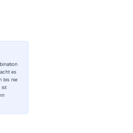
bination
acht es
n bis nie
 ist
nn