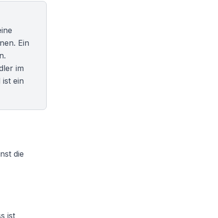
eine
nen. Ein
n.
dler im
ist ein
nst die
 ist