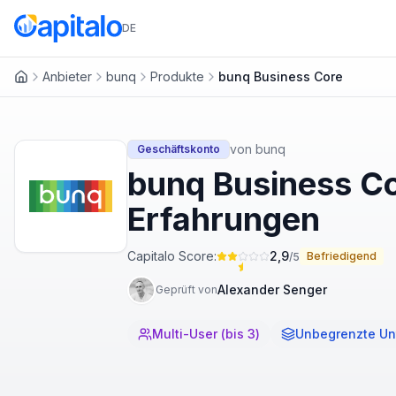
DE
Anbieter
bunq
Produkte
bunq Business Core
Startseite
von
bunq
Geschäftskonto
bunq Business Co
Erfahrungen
Capitalo Score:
2,9
Befriedigend
/5
Alexander Senger
Geprüft von
Multi-User (bis 3)
Unbegrenzte Un