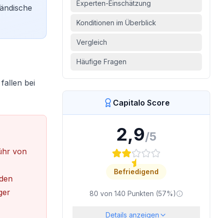
Experten-Einschätzung
ländische
Konditionen im Überblick
Vergleich
Häufige Fragen
fallen bei
Capitalo Score
2,9
/5
ühr von
Befriedigend
 den
ger
80
von
140
Punkten (
57
%)
Details anzeigen