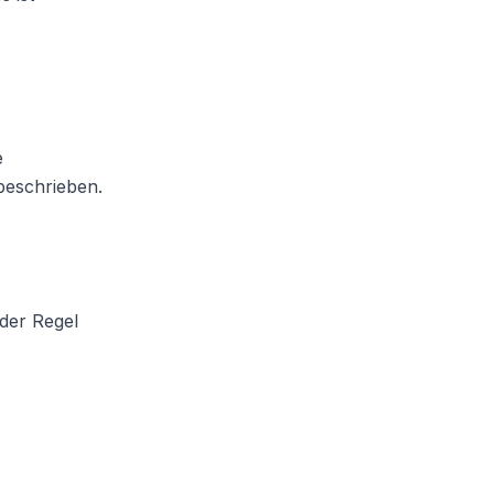
e
eschrieben.
 der Regel