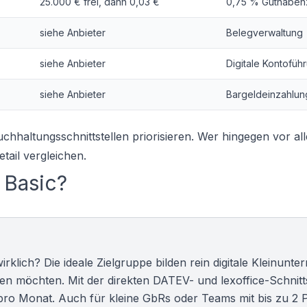
25.000 € frei, dann 0,03 €
0,75 % Guthaben
siehe Anbieter
Belegverwaltung
siehe Anbieter
Digitale Kontofüh
siehe Anbieter
Bargeldeinzahlu
chhaltungsschnittstellen priorisieren. Wer hingegen vor al
tail vergleichen.
 Basic?
irklich? Die ideale Zielgruppe bilden rein digitale Kleinunt
ren möchten. Mit der direkten DATEV- und lexoffice-Schnitts
 pro Monat. Auch für kleine GbRs oder Teams mit bis zu 2