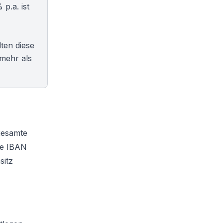
p.a. ist
ten diese
mehr als
gesamte
che IBAN
sitz