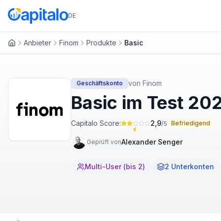
DE
Anbieter
Finom
Produkte
Basic
Startseite
von
Finom
Geschäftskonto
Basic im Test 20
Capitalo Score:
2,9
Befriedigend
/5
Alexander Senger
Geprüft von
Multi-User (bis 2)
2 Unterkonten