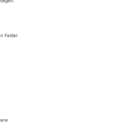
tlegen.
n Felder
tere