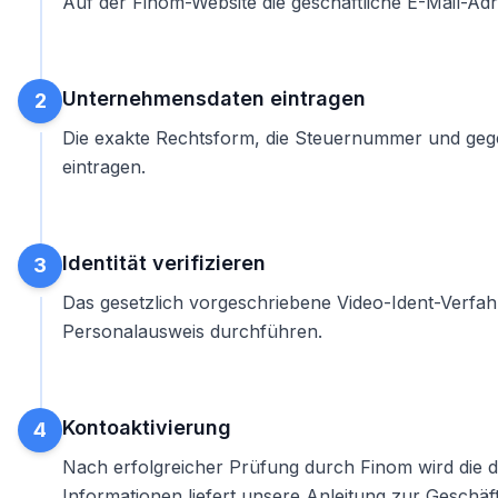
Auf der Finom-Website die geschäftliche E-Mail-Adr
Unternehmensdaten eintragen
2
Die exakte Rechtsform, die Steuernummer und gege
eintragen.
Identität verifizieren
3
Das gesetzlich vorgeschriebene Video-Ident-Verfa
Personalausweis durchführen.
Kontoaktivierung
4
Nach erfolgreicher Prüfung durch Finom wird die d
Informationen liefert unsere
Anleitung zur Geschäf