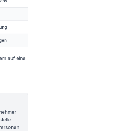
zins
rung
ngen
lem auf eine
ernehmer
telle
 Personen