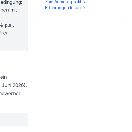
Bedingung:
Zum Anbieterprofil
Erfahrungen lesen
onen mit
% p.a.,
rei
ein
: Juni 2026).
ttbewerber