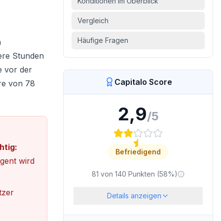
Konditionen im Überblick
Vergleich
Häufige Fragen
n
rere Stunden
e vor der
Capitalo Score
re von 78
2,9
/5
htig:
Befriedigend
gent wird
81
von
140
Punkten (
58
%)
tzer
Details anzeigen