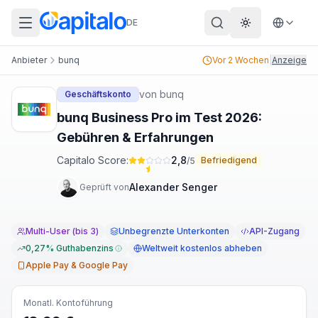
DE
Theme wechs
Anbieter
bunq
Vor 2 Wochen
|
Anzeige
von
bunq
Geschäftskonto
bunq Business Pro im Test 2026:
Gebühren & Erfahrungen
Capitalo Score:
2,8
Befriedigend
/5
Alexander Senger
Geprüft von
Multi-User (bis 3)
Unbegrenzte Unterkonten
API-Zugang
0,27% Guthabenzins
Weltweit kostenlos abheben
Apple Pay & Google Pay
Monatl. Kontoführung