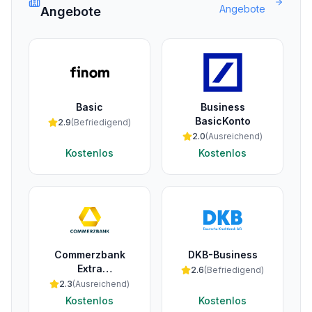
Angebote
Angebote
Basic
Business
BasicKonto
2.9
(
Befriedigend
)
2.0
(
Ausreichend
)
Kostenlos
Kostenlos
Commerzbank
DKB-Business
Extra
2.6
(
Befriedigend
)
Geschäftskonto
2.3
(
Ausreichend
)
Kostenlos
Kostenlos