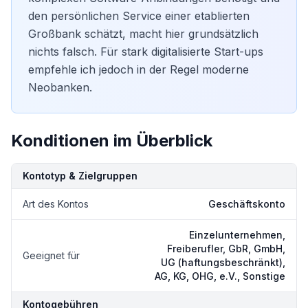
den persönlichen Service einer etablierten
Großbank schätzt, macht hier grundsätzlich
nichts falsch. Für stark digitalisierte Start-ups
empfehle ich jedoch in der Regel moderne
Neobanken.
Konditionen im Überblick
Kondition
Details
Kontotyp & Zielgruppen
Art des Kontos
Geschäftskonto
Einzelunternehmen,
Freiberufler, GbR, GmbH,
Geeignet für
UG (haftungsbeschränkt),
AG, KG, OHG, e.V., Sonstige
Kontogebühren