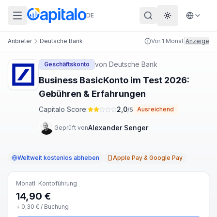
DE
Theme wechs
Anbieter
Deutsche Bank
Vor 1 Monat
|
Anzeige
von
Deutsche Bank
Geschäftskonto
Business BasicKonto im Test 2026:
Gebühren & Erfahrungen
Capitalo Score:
2,0
Ausreichend
/5
Alexander Senger
Geprüft von
Weltweit kostenlos abheben
Apple Pay & Google Pay
Monatl. Kontoführung
14,90 €
+
0,30 €
/ Buchung