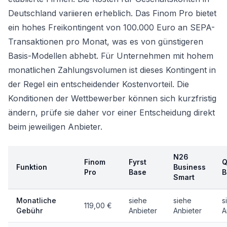
Deutschland variieren erheblich. Das Finom Pro bietet
ein hohes Freikontingent von 100.000 Euro an SEPA-
Transaktionen pro Monat, was es von günstigeren
Basis-Modellen abhebt. Für Unternehmen mit hohem
monatlichen Zahlungsvolumen ist dieses Kontingent in
der Regel ein entscheidender Kostenvorteil. Die
Konditionen der Wettbewerber können sich kurzfristig
ändern, prüfe sie daher vor einer Entscheidung direkt
beim jeweiligen Anbieter.
N26
Finom
Fyrst
Q
Funktion
Business
Pro
Base
B
Smart
Monatliche
siehe
siehe
s
119,00 €
Gebühr
Anbieter
Anbieter
A