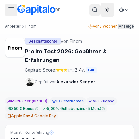
DE
Theme wechs
Anbieter
Finom
Vor 2 Wochen
|
Anzeige
von
Finom
Geschäftskonto
Pro im Test 2026: Gebühren &
Erfahrungen
Capitalo Score:
3,4
Gut
/5
Alexander Senger
Geprüft von
Multi-User (bis 100)
10 Unterkonten
API-Zugang
350 € Bonus
5,00% Guthabenzins (5 Mon.)
Apple Pay & Google Pay
Monatl. Kontoführung