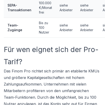
100.000
SEPA-
siehe
siehe
s
€/Monat
Transaktionen
Anbieter
Anbieter
A
frei
Bis zu
Team-
siehe
siehe
s
100
Zugänge
Anbieter
Anbieter
A
Nutzer
Für wen eignet sich der Pro-
Tarif?
Das Finom Pro richtet sich primär an etablierte KMUs
und größere Kapitalgesellschaften mit hohem
Zahlungsaufkommen. Unternehmen mit vielen
Mitarbeitern profitieren von den umfangreichen
Team-Funktionen. Durch die Möglichkeit, bis zu 100
Nutzer anzulegen, ist das Konto sehr gut für Firmen