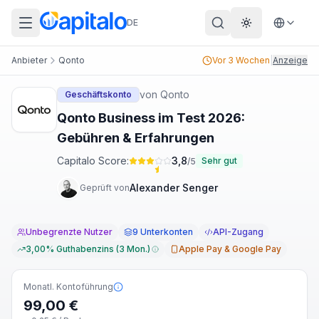
DE
Theme wechs
Anbieter
Qonto
Vor 3 Wochen
|
Anzeige
von
Qonto
Geschäftskonto
Qonto Business im Test 2026:
Gebühren & Erfahrungen
Capitalo Score:
3,8
Sehr gut
/5
Alexander Senger
Geprüft von
Unbegrenzte Nutzer
9 Unterkonten
API-Zugang
3,00% Guthabenzins (3 Mon.)
Apple Pay & Google Pay
Monatl. Kontoführung
99,00 €