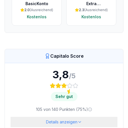
BasicKonto
Extra
Geschäftskonto
2.0
(
Ausreichend
)
2.3
(
Ausreichend
)
Kostenlos
Kostenlos
Capitalo Score
3,8
/5
Sehr gut
105
von
140
Punkten (
75
%)
Details anzeigen