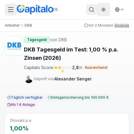
DE
Theme wechs
Anbieter
DKB
Vor 2 Monaten
|
Anzeige
von
DKB
Tagesgeld
DKB Tagesgeld im Test: 1,00 % p.a.
Zinsen (2026)
Capitalo Score:
2,8
Ausreichend
/5
Alexander Senger
Geprüft von
Täglich verfügbar
Einlagensicherung bis 100.000 €
Ab 1 € Anlage
Zinssatz p.a.
1,00%