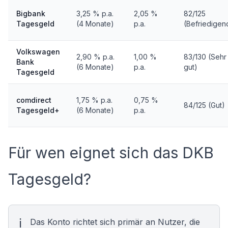
Bigbank
3,25 % p.a.
2,05 %
82/125
Tagesgeld
(4 Monate)
p.a.
(Befriedigen
Volkswagen
2,90 % p.a.
1,00 %
83/130 (Sehr
Bank
(6 Monate)
p.a.
gut)
Tagesgeld
comdirect
1,75 % p.a.
0,75 %
84/125 (Gut)
Tagesgeld+
(6 Monate)
p.a.
Für wen eignet sich das DKB
Tagesgeld?
Das Konto richtet sich primär an Nutzer, die