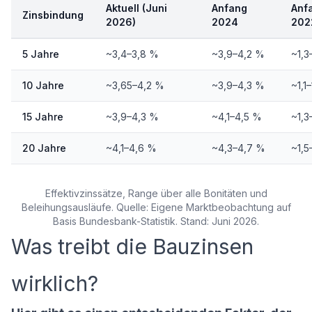
Aktuell (Juni
Anfang
Anf
Zinsbindung
2026)
2024
202
5 Jahre
~3,4–3,8 %
~3,9–4,2 %
~1,3
10 Jahre
~3,65–4,2 %
~3,9–4,3 %
~1,1
15 Jahre
~3,9–4,3 %
~4,1–4,5 %
~1,3
20 Jahre
~4,1–4,6 %
~4,3–4,7 %
~1,5
Effektivzinssätze, Range über alle Bonitäten und
Beleihungsausläufe. Quelle: Eigene Marktbeobachtung auf
Basis Bundesbank-Statistik. Stand: Juni 2026.
Was treibt die Bauzinsen
wirklich?