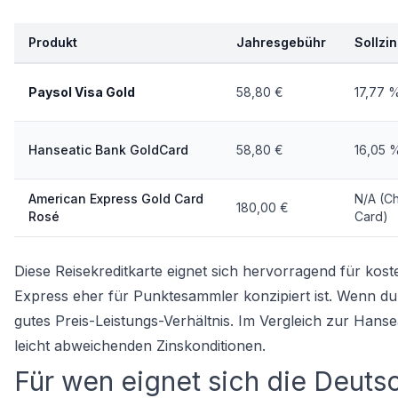
Produkt
Jahresgebühr
Sollzin
Paysol Visa Gold
58,80 €
17,77 
Hanseatic Bank GoldCard
58,80 €
16,05 
American Express Gold Card
N/A (C
180,00 €
Rosé
Card)
Diese Reisekreditkarte eignet sich hervorragend für kos
Express eher für Punktesammler konzipiert ist. Wenn du p
gutes Preis-Leistungs-Verhältnis. Im Vergleich zur Hans
leicht abweichenden Zinskonditionen.
Für wen eignet sich die Deuts