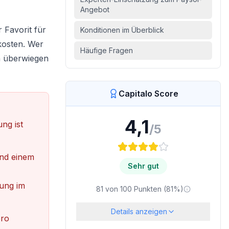
Angebot
r Favorit für
Konditionen im Überblick
kosten
. Wer
Häufige Fragen
h überwiegen
Capitalo Score
4,1
ung ist
/5
und einem
Sehr gut
lung im
81
von
100
Punkten (
81
%)
Details anzeigen
pro