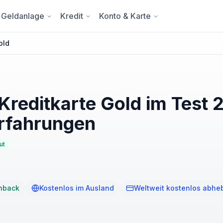
Geldanlage
Kredit
Konto & Karte
old
reditkarte Gold im Test 
rfahrungen
ut
hback
Kostenlos im Ausland
Weltweit kostenlos abhe