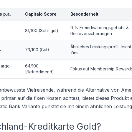
s p.a.
Capitalo Score
Besonderheit
0 % Fremdwährungsgebühr &
%
81/100 (Sehr gut)
Reiseversicherungen
Ähnliches Leistungsprofil, leich
%
73/100 (Gut)
Zins
harge-
64/100
Fokus auf Membership Rewards 
(Befriedigend)
tenbewusste Vielreisende, während die Alternative von Ame
rimär auf die fixen Kosten achtest, bietet dieses Produkt 
eatic Bank Variante punktet sie mit einem ähnlichen Leistu
chland-Kreditkarte Gold?