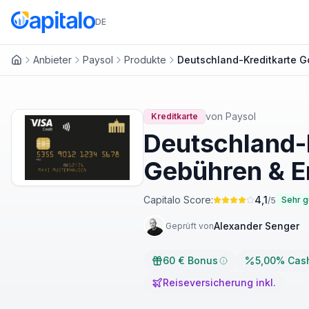
DE
Anbieter
Paysol
Produkte
Deutschland-Kreditkarte G
Startseite
von
Paysol
Kreditkarte
Deutschland-K
Gebühren & E
Capitalo Score:
4,1
Sehr g
/5
Alexander Senger
Geprüft von
60 € Bonus
5,00% Cas
Reiseversicherung inkl.