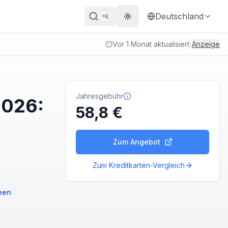
Deutschland
K
⌘
Theme wechseln
Vor 1 Monat aktualisiert
|
Anzeige
Jahresgebühr
2026:
58,8 €
Zum Angebot
Zum Kreditkarten-Vergleich
ben