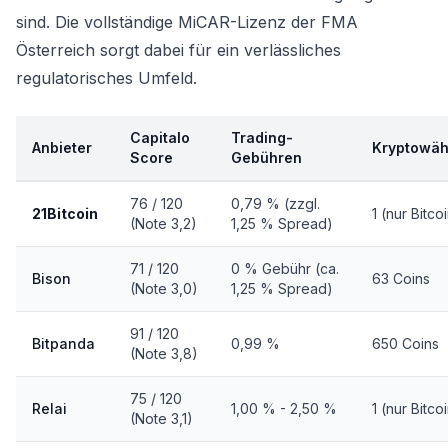
sind. Die vollständige MiCAR-Lizenz der FMA
Österreich sorgt dabei für ein verlässliches
regulatorisches Umfeld.
Capitalo
Trading-
Anbieter
Kryptowä
Score
Gebühren
76 / 120
0,79 % (zzgl.
21Bitcoin
1 (nur Bitco
(Note 3,2)
1,25 % Spread)
71 / 120
0 % Gebühr (ca.
Bison
63 Coins
(Note 3,0)
1,25 % Spread)
91 / 120
Bitpanda
0,99 %
650 Coins
(Note 3,8)
75 / 120
Relai
1,00 % - 2,50 %
1 (nur Bitco
(Note 3,1)