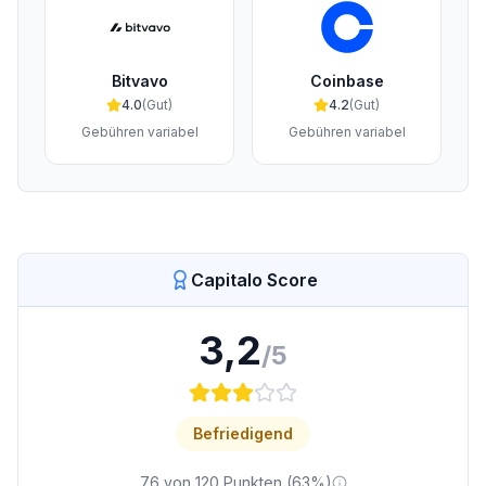
Bitvavo
Coinbase
4.0
(
Gut
)
4.2
(
Gut
)
Gebühren variabel
Gebühren variabel
Capitalo Score
3,2
/5
Befriedigend
76
von
120
Punkten (
63
%)