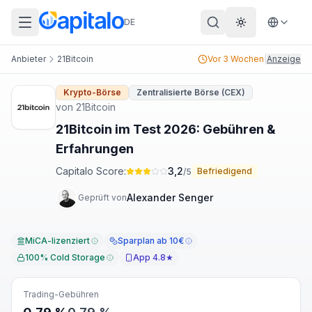
DE
Theme wechs
Anbieter
21Bitcoin
Vor 3 Wochen
|
Anzeige
Krypto-Börse
Zentralisierte Börse (CEX)
von
21Bitcoin
21Bitcoin im Test 2026: Gebühren &
Erfahrungen
Capitalo Score:
3,2
Befriedigend
/5
Alexander Senger
Geprüft von
MiCA-lizenziert
Sparplan ab 10€
100% Cold Storage
App 4.8★
Trading-Gebühren