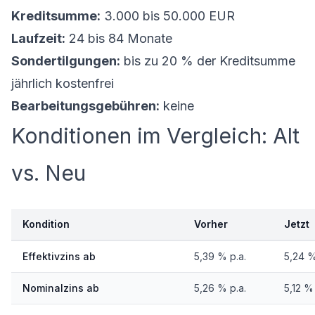
Kreditsumme:
3.000 bis 50.000 EUR
Laufzeit:
24 bis 84 Monate
Sondertilgungen:
bis zu 20 % der Kreditsumme
jährlich kostenfrei
Bearbeitungsgebühren:
keine
Konditionen im Vergleich: Alt
vs. Neu
Kondition
Vorher
Jetzt
Effektivzins ab
5,39 % p.a.
5,24 %
Nominalzins ab
5,26 % p.a.
5,12 % 