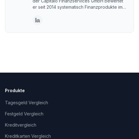
der Capitalo Finanzservices GmbH bewertet
er seit 2014 systematisch Finanzprodukte im
DACH-Raum. Capitalo steht für unabhängige,
transparente Vergleiche – kostenlos und im
Interesse der Nutzer. Erstellt mit KI-
Unterstützung, fachlich geprüft und
freigegeben von Alexander Senger.
Produkte
Tagesgeld Vergleich
Festgeld Vergleich
Kreditvergleich
Kreditkarten Vergleich