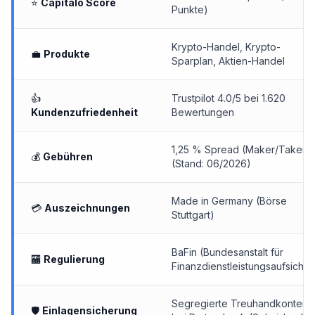
⭐
Capitalo Score
Punkte)
Krypto-Handel,
Krypto-
💼
Produkte
Sparplan
, Aktien-Handel
👍
Trustpilot 4.0/5 bei 1.620
Kundenzufriedenheit
Bewertungen
1,25 % Spread (Maker/Taker)
💰
Gebühren
(Stand: 06/2026)
Made in Germany (Börse
💳
Auszeichnungen
Stuttgart)
BaFin (Bundesanstalt für
🏧
Regulierung
Finanzdienstleistungsaufsicht)
Segregierte Treuhandkonten
🛡
Einlagensicherung