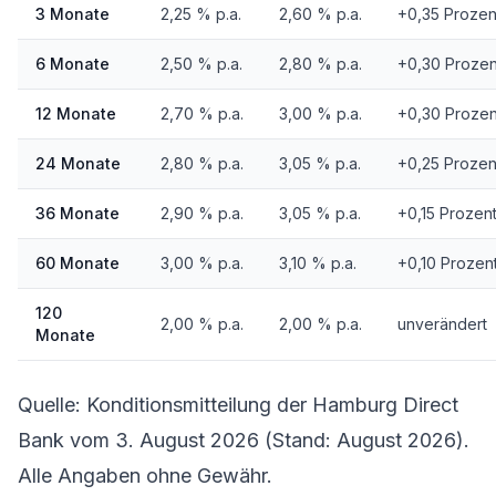
3 Monate
2,25 % p.a.
2,60 % p.a.
+0,35 Prozen
6 Monate
2,50 % p.a.
2,80 % p.a.
+0,30 Proze
12 Monate
2,70 % p.a.
3,00 % p.a.
+0,30 Proze
24 Monate
2,80 % p.a.
3,05 % p.a.
+0,25 Prozen
36 Monate
2,90 % p.a.
3,05 % p.a.
+0,15 Prozen
60 Monate
3,00 % p.a.
3,10 % p.a.
+0,10 Prozen
120
2,00 % p.a.
2,00 % p.a.
unverändert
Monate
Quelle: Konditionsmitteilung der Hamburg Direct
Bank vom 3. August 2026 (Stand: August 2026).
Alle Angaben ohne Gewähr.