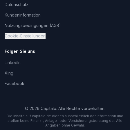
Datenschutz
Kundeninformation
Nutzungsbedingungen (AGB)
Cookie-Einstellungen
Folgen Sie uns
LinkedIn
Xing
Facebook
©
2026
Capitalo. Alle Rechte vorbehalten.
Die Inhalte auf capitalo.
de
dienen ausschließlich der Information und
stellen keine Finanz-, Anlage- oder Versicherungsberatung dar. Alle
Angaben ohne Gewähr.