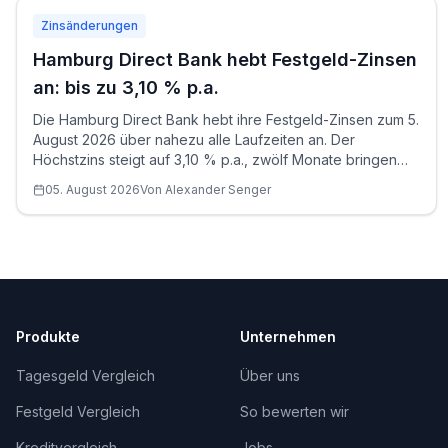
Zinsänderungen
Hamburg Direct Bank hebt Festgeld-Zinsen
an: bis zu 3,10 % p.a.
Die Hamburg Direct Bank hebt ihre Festgeld-Zinsen zum 5.
August 2026 über nahezu alle Laufzeiten an. Der
Höchstzins steigt auf 3,10 % p.a., zwölf Monate bringen
erstmals 3,00 % p.a.
05. August 2026
Von
Alexander
Senger
Produkte
Unternehmen
Tagesgeld Vergleich
Über uns
Festgeld Vergleich
So bewerten wir
Kreditvergleich
Jobs