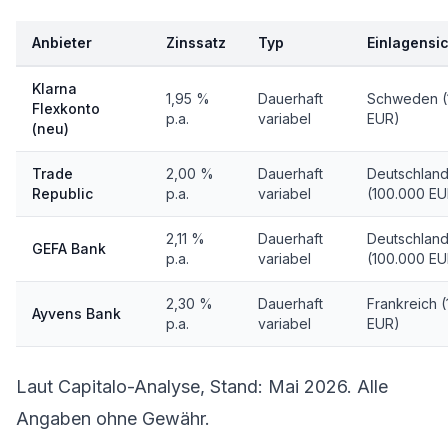
Anbieter
Zinssatz
Typ
Einlagensi
Klarna
1,95 %
Dauerhaft
Schweden (
Flexkonto
p.a.
variabel
EUR)
(neu)
Trade
2,00 %
Dauerhaft
Deutschlan
Republic
p.a.
variabel
(100.000 EU
2,11 %
Dauerhaft
Deutschlan
GEFA Bank
p.a.
variabel
(100.000 EU
2,30 %
Dauerhaft
Frankreich 
Ayvens Bank
p.a.
variabel
EUR)
Laut Capitalo-Analyse, Stand: Mai 2026. Alle
Angaben ohne Gewähr.