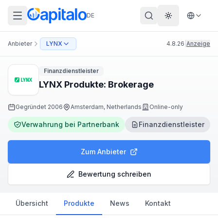
DE
Theme wechs
Anbieter
LYNX
4.8.26
|
Anzeige
Finanzdienstleister
LYNX Produkte: Brokerage
Gegründet
2006
Amsterdam, Netherlands
Online-only
Verwahrung bei Partnerbank
Finanzdienstleister
Zum Anbieter
Bewertung schreiben
Übersicht
Produkte
News
Kontakt