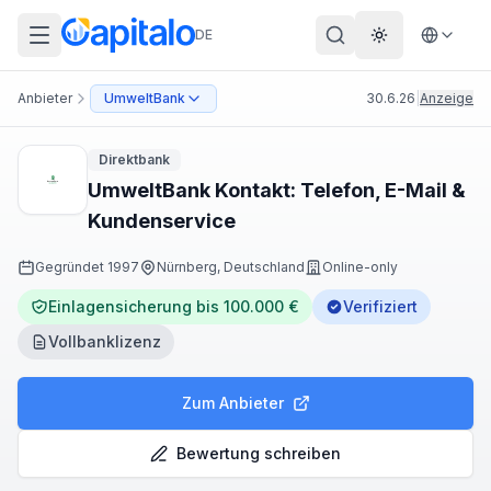
DE
Theme wechs
Anbieter
UmweltBank
30.6.26
|
Anzeige
Direktbank
UmweltBank Kontakt: Telefon, E-Mail &
Kundenservice
Gegründet
1997
Nürnberg, Deutschland
Online-only
Einlagensicherung bis 100.000 €
Verifiziert
Vollbanklizenz
Zum Anbieter
Bewertung schreiben