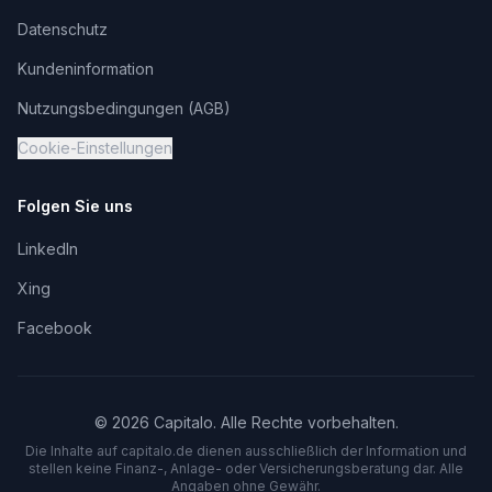
Datenschutz
Kundeninformation
Nutzungsbedingungen (AGB)
Cookie-Einstellungen
Folgen Sie uns
LinkedIn
Xing
Facebook
©
2026
Capitalo. Alle Rechte vorbehalten.
Die Inhalte auf capitalo.
de
dienen ausschließlich der Information und
stellen keine Finanz-, Anlage- oder Versicherungsberatung dar. Alle
Angaben ohne Gewähr.