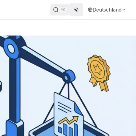
Deutschland
K
⌘
Theme wechseln