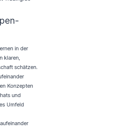
ppen-
ernen in der
n klaren,
chaft schätzen.
ufeinander
nen Konzepten
Chats und
ves Umfeld
 aufeinander