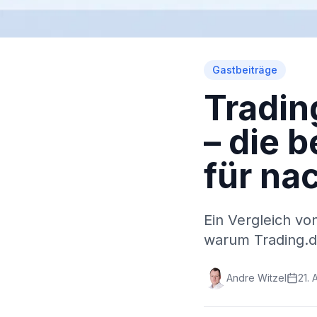
Gastbeiträge
Tradin
– die 
für na
Ein Vergleich v
warum Trading.de
Andre Witzel
21.