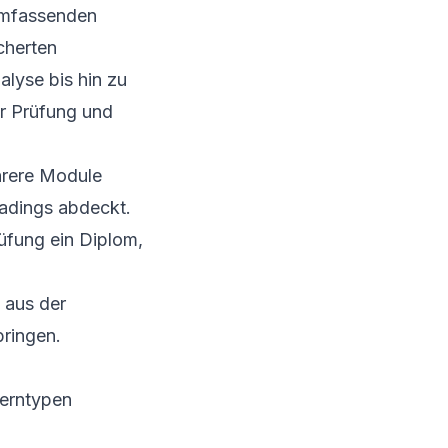
 umfassenden
ächerten
nalyse
bis hin zu
er Prüfung und
hrere Module
radings abdeckt.
üfung ein Diplom,
 aus der
bringen.
Lerntypen