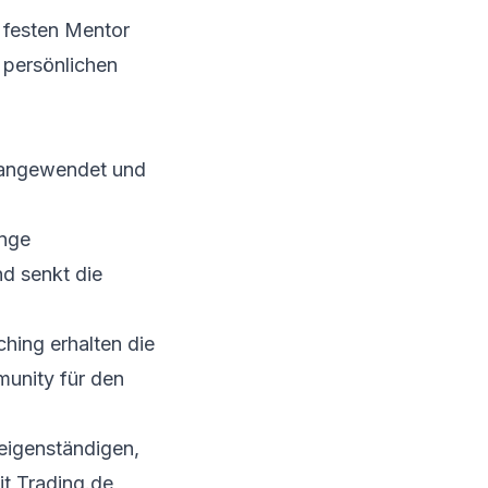
 festen Mentor
n persönlichen
t angewendet und
ange
nd senkt die
ing erhalten die
munity für den
 eigenständigen,
it
Trading.de