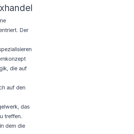
exhandel
ine
ntriert. Der
spezialisieren
Lernkonzept
gik, die auf
ch auf den
gelwerk, das
 treffen.
in dem die