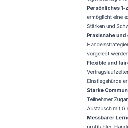
Persönliches 1-
ermöglicht eine e
Stärken und Sch
Praxisnahe und 
Handelsstrategie
vorgelebt werden
Flexible und fai
Vertragslaufzeite
Einstiegshürde er
Starke Communit
Teilnehmer Zugan
Austausch mit Gl
Messbarer Lerne
profitablen Hand