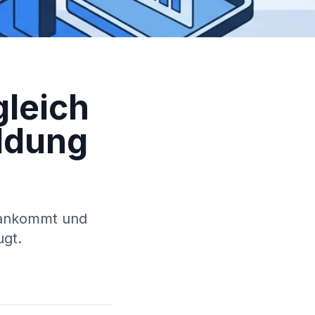
gleich
ildung
s ankommt und
ugt.