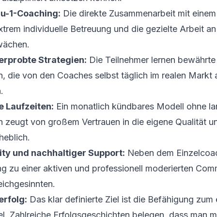
zu-1-Coaching:
Die direkte Zusammenarbeit mit einem
xtrem individuelle Betreuung und die gezielte Arbeit a
wächen.
erprobte Strategien:
Die Teilnehmer lernen bewährte
n, die von den Coaches selbst täglich im realen Mark
.
re Laufzeiten:
Ein monatlich kündbares Modell ohne l
n zeugt von großem Vertrauen in die eigene Qualität u
heblich.
y und nachhaltiger Support:
Neben dem Einzelcoach
g zu einer aktiven und professionell moderierten Com
eichgesinnten.
rfolg:
Das klar definierte Ziel ist die Befähigung zum
el. Zahlreiche Erfolgsgeschichten belegen, dass man m