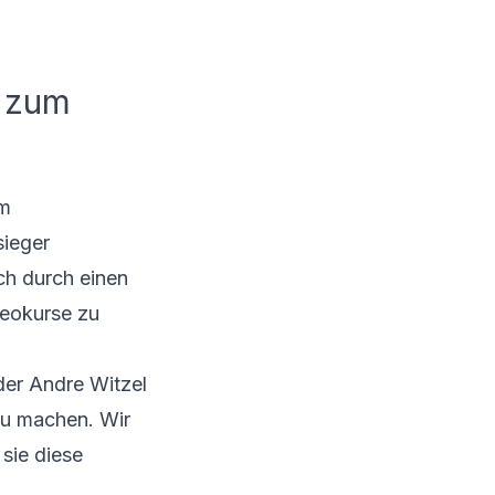
g zum
im
sieger
ch durch einen
deokurse zu
der Andre Witzel
 zu machen. Wir
 sie diese