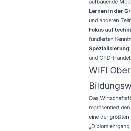
aufbauende Modul
Lernen in der G
und anderen Teil
Fokus auf techn
fundierten Kennt
Spezialisierung:
und CFD-Handel, w
WIFI Oberö
Bildungs
Das Wirtschaftsf
repräsentiert den 
eine der größten 
„Diplomlehrgang 