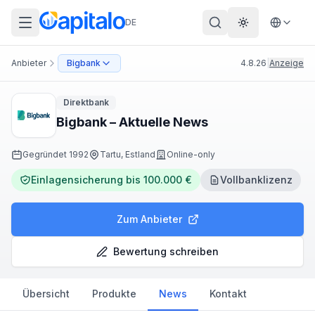
DE
Theme wechs
Anbieter
Bigbank
4.8.26
|
Anzeige
Direktbank
Bigbank – Aktuelle News
Gegründet
1992
Tartu, Estland
Online-only
Einlagensicherung bis 100.000 €
Vollbanklizenz
Zum Anbieter
Bewertung schreiben
Übersicht
Produkte
News
Kontakt