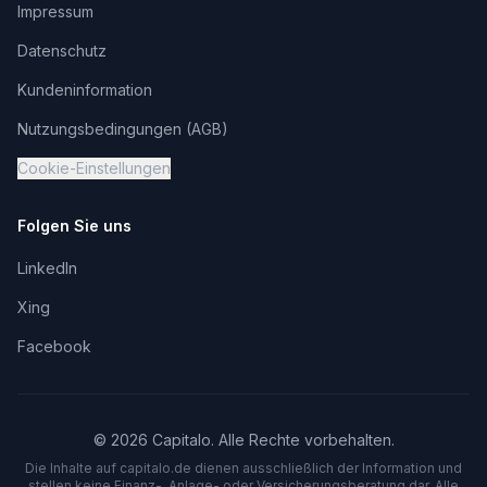
Impressum
Datenschutz
Kundeninformation
Nutzungsbedingungen (AGB)
Cookie-Einstellungen
Folgen Sie uns
LinkedIn
Xing
Facebook
©
2026
Capitalo. Alle Rechte vorbehalten.
Die Inhalte auf capitalo.
de
dienen ausschließlich der Information und
stellen keine Finanz-, Anlage- oder Versicherungsberatung dar. Alle