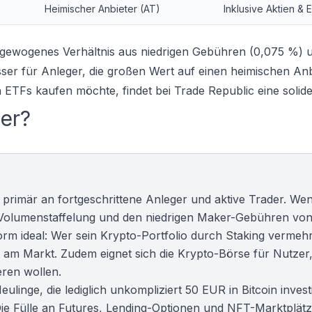
Heimischer Anbieter (AT)
Inklusive Aktien & 
ausgewogenes Verhältnis aus niedrigen Gebühren (0,075 %) 
sser für Anleger, die großen Wert auf einen heimischen Anb
 ETFs kaufen möchte, findet bei Trade Republic eine solid
ter?
h primär an fortgeschrittene Anleger und aktive Trader. We
er Volumenstaffelung und den niedrigen Maker-Gebühren vo
form ideal: Wer sein Krypto-Portfolio durch Staking vermeh
e am Markt. Zudem eignet sich die
Krypto-Börse
für Nutzer,
ren wollen.
Neulinge, die lediglich unkompliziert 50 EUR in Bitcoin inves
ie Fülle an Futures, Lending-Optionen und NFT-Marktplät