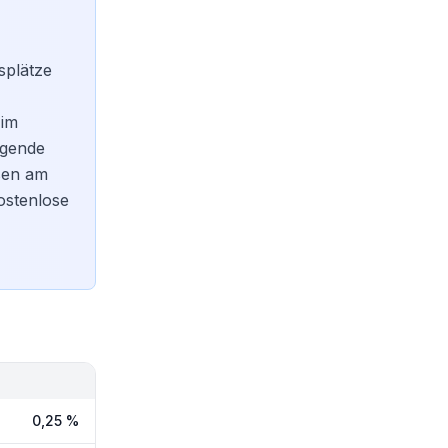
splätze
 im
agende
sen am
kostenlose
0,25 %