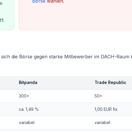
Börse
wählen.
m
zt.
ie sich die Börse gegen starke Mitbewerber im DACH-Raum 
Bitpanda
Trade Republic
300+
50+
ca. 1,49 %
1,00 EUR fix
variabel
variabel