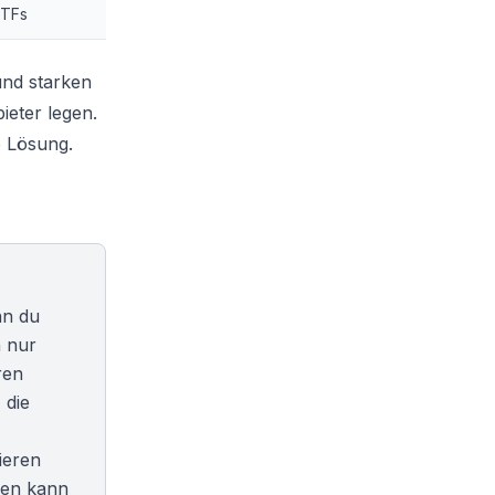
ETFs
und starken
ieter legen.
e Lösung.
nn du
n nur
ren
 die
tieren
zen kann