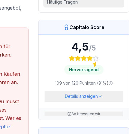
Häufige Fragen
lsangebot,
Capitalo Score
4,5
n für
/5
rken.
Hervorragend
en Käufen
hren an.
109
von
120
Punkten (
91
%)
Details anzeigen
Du musst
was
So bewerten wir
t. Wer es
ypto-