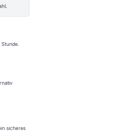
ahl.
e Stunde.
rnativ
in sicheres