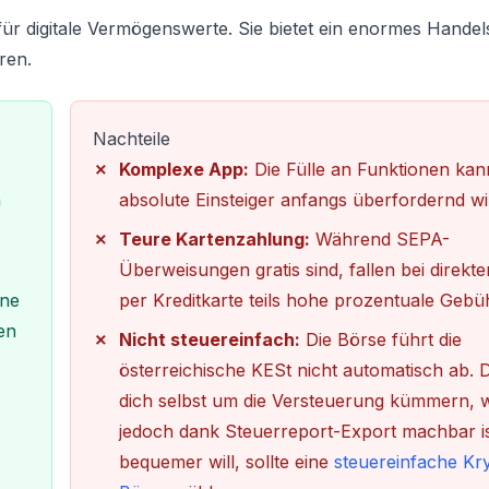
für digitale Vermögenswerte. Sie bietet ein enormes Hande
ren.
Nachteile
Komplexe App:
Die Fülle an Funktionen kan
m
absolute Einsteiger anfangs überfordernd wi
Teure Kartenzahlung:
Während SEPA-
Überweisungen gratis sind, fallen bei direkt
ene
per Kreditkarte teils hohe prozentuale Gebü
en
Nicht steuereinfach:
Die Börse führt die
österreichische KESt nicht automatisch ab. 
dich selbst um die Versteuerung kümmern, 
jedoch dank Steuerreport-Export machbar is
bequemer will, sollte eine
steuereinfache Kr