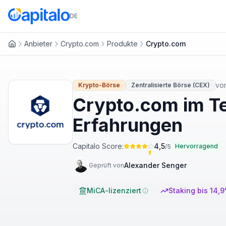
DE
Anbieter
Crypto.com
Produkte
Crypto.com
Startseite
vo
Krypto-Börse
Zentralisierte Börse (CEX)
Crypto.com im T
Erfahrungen
Capitalo Score:
4,5
Hervorragend
/5
Alexander Senger
Geprüft von
MiCA-lizenziert
Staking bis 14,