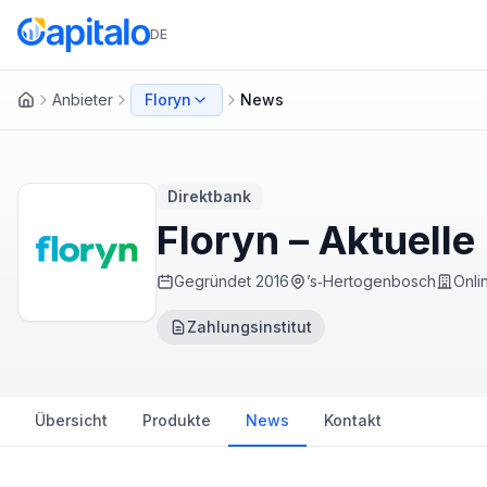
DE
Anbieter
Floryn
News
Startseite
Direktbank
Floryn – Aktuell
Gegründet
2016
’s‑Hertogenbosch
Onli
Zahlungsinstitut
Übersicht
Produkte
News
Kontakt