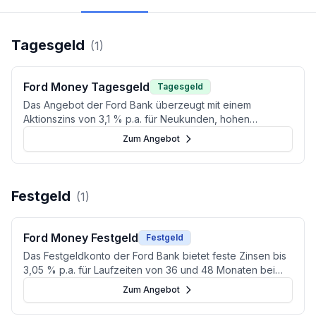
Tagesgeld
(
1
)
Ford Money Tagesgeld
Tagesgeld
Das Angebot der Ford Bank überzeugt mit einem
Aktionszins von 3,1 % p.a. für Neukunden, hohen
Anlagegrenzen bis 1 Mio. Euro und sicherer deutscher
Zum Angebot
Einlagensicherung – schwächelt jedoch beim
Bestandskundenzins nach der Aktionsphase.
Festgeld
(
1
)
Ford Money Festgeld
Festgeld
Das Festgeldkonto der Ford Bank bietet feste Zinsen bis
3,05 % p.a. für Laufzeiten von 36 und 48 Monaten bei
gesetzlicher deutscher Einlagensicherung und
Zum Angebot
erweitertem BdB-Schutz (Stand: Juli 2026).