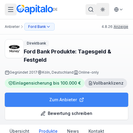
DE
Theme wechs
Anbieter
Ford Bank
4.8.26
|
Anzeige
Direktbank
Ford Bank Produkte: Tagesgeld &
Festgeld
Gegründet
2017
Köln, Deutschland
Online-only
Einlagensicherung bis 100.000 €
Vollbanklizenz
Zum Anbieter
Bewertung schreiben
Übersicht
Produkte
News
Kontakt