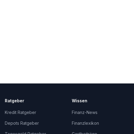
Ratgeber
Wissen
Kredit Ratgeber
Finanz-News
Depots Ratgeber
Finanzlexikon
Tagesgeld Ratgeber
Gastbeiträge