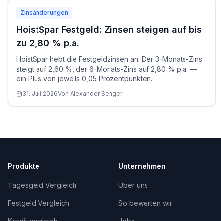
Zinsänderungen
HoistSpar Festgeld: Zinsen steigen auf bis
zu 2,80 % p.a.
HoistSpar hebt die Festgeldzinsen an: Der 3-Monats-Zins
steigt auf 2,60 %, der 6-Monats-Zins auf 2,80 % p.a. —
ein Plus von jeweils 0,05 Prozentpunkten.
31. Juli 2026
Von
Alexander
Senger
Produkte
Unternehmen
Tagesgeld Vergleich
Über uns
Festgeld Vergleich
So bewerten wir
Kreditvergleich
Jobs