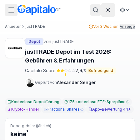
DE
Theme wechs
Anbieter
justTRADE
Vor 3 Wochen
|
Anzeige
von
justTRADE
Depot
justTRADE Depot im Test 2026:
Gebühren & Erfahrungen
Capitalo Score:
2,9
Befriedigend
/5
Alexander Senger
Geprüft von
Kostenlose Depotführung
175 kostenlose ETF-Sparpläne
Krypto-Handel
Fractional Shares
App-Bewertung 4.1★
Depotgebühr (jährlich)
¹
keine