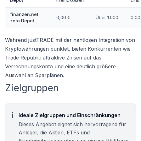
Depot
Fremdkosten
Zins
finanzen.net
0,00 €
Über 1.000
0,00
zero Depot
Während justTRADE mit der nahtlosen Integration von
Kryptowährungen punktet, bieten Konkurrenten wie
Trade Republic attraktive Zinsen auf das
Verrechnungskonto und eine deutlich größere
Auswahl an Sparplänen.
Zielgruppen
Ideale Zielgruppen und Einschränkungen
Dieses Angebot eignet sich hervorragend für
Anleger, die Aktien, ETFs und
Kryptowährungen über eine einzige Plattform