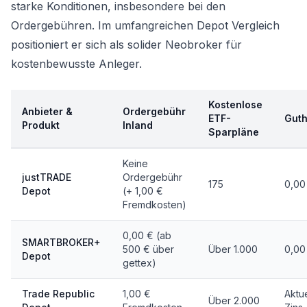
starke Konditionen, insbesondere bei den
Ordergebühren. Im umfangreichen
Depot Vergleich
positioniert er sich als solider Neobroker für
kostenbewusste Anleger.
Kostenlose
Anbieter &
Ordergebühr
ETF-
Gut
Produkt
Inland
Sparpläne
Keine
justTRADE
Ordergebühr
175
0,00
Depot
(+ 1,00 €
Fremdkosten)
0,00 € (ab
SMARTBROKER+
500 € über
Über 1.000
0,00
Depot
gettex)
Trade Republic
1,00 €
Aktu
Über 2.000