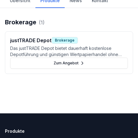
Übersicht
Produkte
News
Kontakt
Brokerage
(
1
)
justTRADE Depot
Brokerage
Das justTRADE Depot bietet dauerhaft kostenlose
Depotführung und günstigen Wertpapierhandel ohne
Ordergebühr (nur 1 € Fremdkosten). Ideal für Aktien,
Zum Angebot
ETFs und Krypto.
Produkte