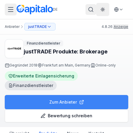
DE
Theme wechs
Anbieter
justTRADE
4.8.26
|
Anzeige
Finanzdienstleister
justTRADE Produkte: Brokerage
Gegründet
2018
Frankfurt am Main, Germany
Online-only
Erweiterte Einlagensicherung
Finanzdienstleister
Zum Anbieter
Bewertung schreiben