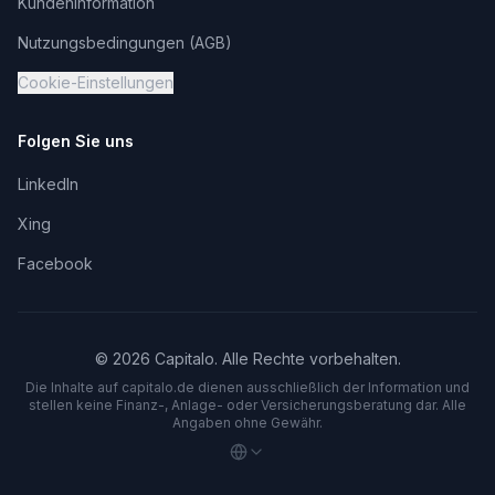
Kundeninformation
Nutzungsbedingungen (AGB)
Cookie-Einstellungen
Folgen Sie uns
LinkedIn
Xing
Facebook
©
2026
Capitalo. Alle Rechte vorbehalten.
Die Inhalte auf capitalo.
de
dienen ausschließlich der Information und
stellen keine Finanz-, Anlage- oder Versicherungsberatung dar. Alle
Angaben ohne Gewähr.