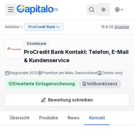
DE
Theme wechs
Anbieter
ProCredit Bank
16.6.26
|
Anzeige
Direktbank
ProCredit Bank Kontakt: Telefon, E-Mail
& Kundenservice
Gegründet
2012
Frankfurt am Main, Deutschland
Online-only
Erweiterte Einlagensicherung
Vollbanklizenz
Bewertung schreiben
Übersicht
Produkte
News
Kontakt