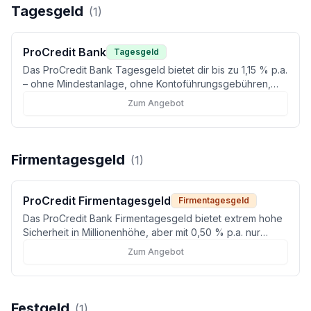
Tagesgeld
(
1
)
ProCredit Bank
Tagesgeld
Das ProCredit Bank Tagesgeld bietet dir bis zu 1,15 % p.a.
– ohne Mindestanlage, ohne Kontoführungsgebühren,
nachhaltig ausgerichtet und mit gesetzlicher
Zum Angebot
Einlagensicherung plus freiwilligem BdB-
Einlagensicherungsfonds. (Stand: Juni 2026)
Firmentagesgeld
(
1
)
ProCredit Firmentagesgeld
Firmentagesgeld
Das ProCredit Bank Firmentagesgeld bietet extrem hohe
Sicherheit in Millionenhöhe, aber mit 0,50 % p.a. nur
unterdurchschnittliche Zinsen für Firmenkunden.
Zum Angebot
Festgeld
(
1
)