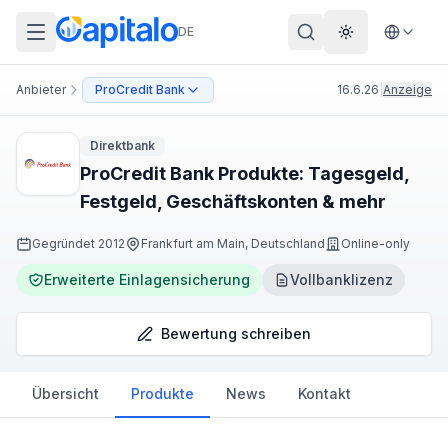
DE
Theme wechs
Anbieter
ProCredit Bank
16.6.26
|
Anzeige
Direktbank
ProCredit Bank Produkte: Tagesgeld,
Festgeld, Geschäftskonten & mehr
Gegründet
2012
Frankfurt am Main, Deutschland
Online-only
Erweiterte Einlagensicherung
Vollbanklizenz
Bewertung schreiben
Übersicht
Produkte
News
Kontakt