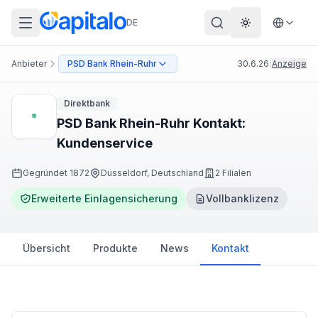
DE
Theme wechs
Anbieter
PSD Bank Rhein-Ruhr
30.6.26
|
Anzeige
Direktbank
PSD Bank Rhein-Ruhr Kontakt:
Kundenservice
Gegründet
1872
Düsseldorf, Deutschland
2 Filialen
Erweiterte Einlagensicherung
Vollbanklizenz
Übersicht
Produkte
News
Kontakt