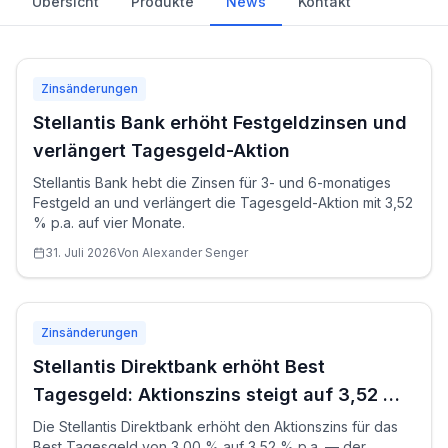
Übersicht
Produkte
News
Kontakt
Zinsänderungen
Stellantis Bank erhöht Festgeldzinsen und
verlängert Tagesgeld-Aktion
Stellantis Bank hebt die Zinsen für 3- und 6-monatiges
Festgeld an und verlängert die Tagesgeld-Aktion mit 3,52
% p.a. auf vier Monate.
31. Juli 2026
Von
Alexander
Senger
Zinsänderungen
Stellantis Direktbank erhöht Best
Tagesgeld: Aktionszins steigt auf 3,52 %
p.a.
Die Stellantis Direktbank erhöht den Aktionszins für das
Best Tagesgeld von 3,00 % auf 3,52 % p.a. — der