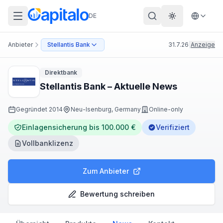
DE
Theme wechs
Anbieter
Stellantis Bank
31.7.26
|
Anzeige
Direktbank
Stellantis Bank – Aktuelle News
Gegründet
2014
Neu-Isenburg, Germany
Online-only
Einlagensicherung bis 100.000 €
Verifiziert
Vollbanklizenz
Zum Anbieter
Bewertung schreiben