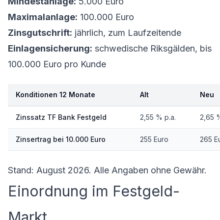
Mindestanlage:
5.000 Euro
Maximalanlage:
100.000 Euro
Zinsgutschrift:
jährlich, zum Laufzeitende
Einlagensicherung:
schwedische Riksgälden, bis
100.000 Euro pro Kunde
Konditionen 12 Monate
Alt
Neu
Zinssatz TF Bank Festgeld
2,55 % p.a.
2,65 %
Zinsertrag bei 10.000 Euro
255 Euro
265 E
Stand: August 2026. Alle Angaben ohne Gewähr.
Einordnung im Festgeld-
Markt