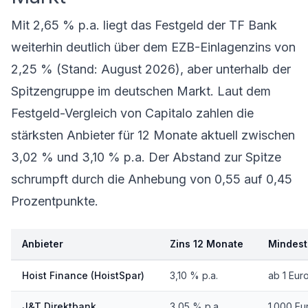
Mit 2,65 % p.a. liegt das
Festgeld der TF Bank
weiterhin deutlich über dem EZB-Einlagenzins von
2,25 % (Stand: August 2026), aber unterhalb der
Spitzengruppe im deutschen Markt. Laut dem
Festgeld-Vergleich von Capitalo zahlen die
stärksten Anbieter für 12 Monate aktuell zwischen
3,02 % und 3,10 % p.a. Der Abstand zur Spitze
schrumpft durch die Anhebung von 0,55 auf 0,45
Prozentpunkte.
Anbieter
Zins 12 Monate
Mindest
Hoist Finance (HoistSpar)
3,10 % p.a.
ab 1 Eur
J&T Direktbank
3,05 % p.a.
1.000 Eu