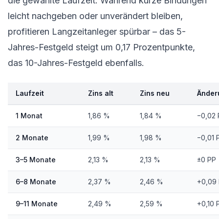
die gewählte Laufzeit. Während kurze Bindungen
leicht nachgeben oder unverändert bleiben,
profitieren Langzeitanleger spürbar – das 5-
Jahres-Festgeld steigt um 0,17 Prozentpunkte,
das 10-Jahres-Festgeld ebenfalls.
Laufzeit
Zins alt
Zins neu
Änder
1 Monat
1,86 %
1,84 %
−0,02 
2 Monate
1,99 %
1,98 %
−0,01 
3–5 Monate
2,13 %
2,13 %
±0 PP
6–8 Monate
2,37 %
2,46 %
+0,09
9–11 Monate
2,49 %
2,59 %
+0,10 