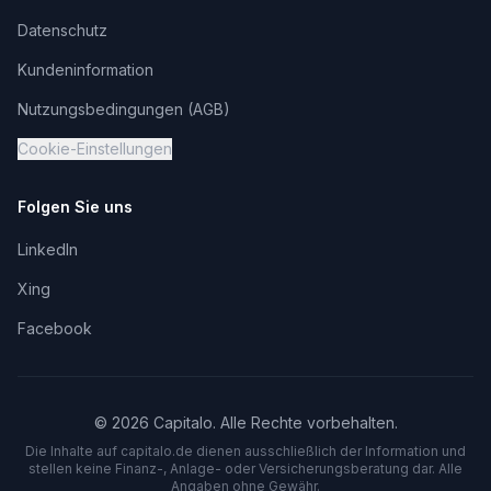
Datenschutz
Kundeninformation
Nutzungsbedingungen (AGB)
Cookie-Einstellungen
Folgen Sie uns
LinkedIn
Xing
Facebook
©
2026
Capitalo. Alle Rechte vorbehalten.
Die Inhalte auf capitalo.
de
dienen ausschließlich der Information und
stellen keine Finanz-, Anlage- oder Versicherungsberatung dar. Alle
Angaben ohne Gewähr.