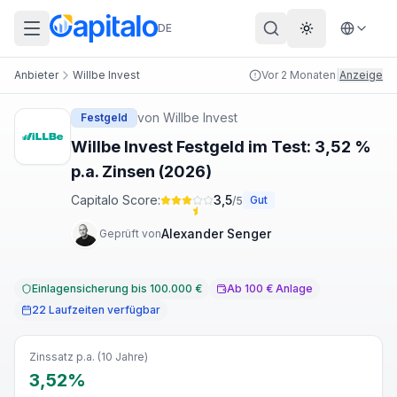
DE
Theme wechs
Anbieter
Willbe Invest
Vor 2 Monaten
|
Anzeige
von
Willbe Invest
Festgeld
Willbe Invest Festgeld im Test: 3,52 %
p.a. Zinsen (2026)
Capitalo Score:
3,5
Gut
/5
Alexander Senger
Geprüft von
Einlagensicherung bis 100.000 €
Ab 100 € Anlage
22 Laufzeiten verfügbar
Zinssatz p.a. (10 Jahre)
3,52%