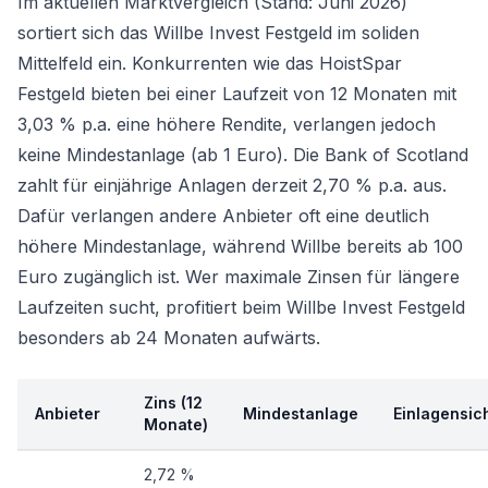
Im aktuellen Marktvergleich (Stand: Juni 2026)
sortiert sich das Willbe Invest Festgeld im soliden
Mittelfeld ein. Konkurrenten wie das
HoistSpar
Festgeld
bieten bei einer Laufzeit von 12 Monaten mit
3,03 % p.a. eine höhere Rendite, verlangen jedoch
keine Mindestanlage (ab 1 Euro). Die
Bank of Scotland
zahlt für einjährige Anlagen derzeit 2,70 % p.a. aus.
Dafür verlangen andere Anbieter oft eine deutlich
höhere Mindestanlage, während Willbe bereits ab 100
Euro zugänglich ist. Wer maximale Zinsen für längere
Laufzeiten sucht, profitiert beim Willbe Invest Festgeld
besonders ab 24 Monaten aufwärts.
Zins (12
Anbieter
Mindestanlage
Einlagensic
Monate)
2,72 %