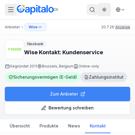
DE
Theme wechs
Anbieter
Wise
20.7.26
|
Anzeige
Neobank
Wise Kontakt: Kundenservice
Gegründet
2011
Brussels, Belgium
Online-only
Sicherungsvermögen (E-Geld)
Zahlungsinstitut
Zum Anbieter
Bewertung schreiben
Übersicht
Produkte
News
Kontakt