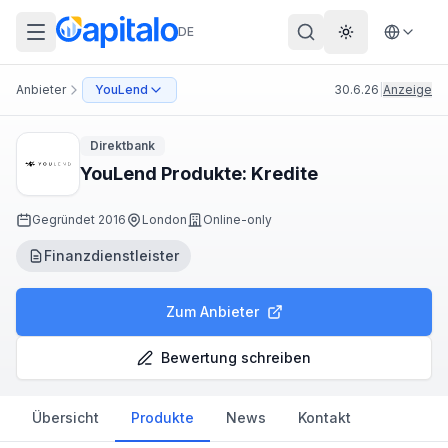
DE
Theme wechs
Anbieter
YouLend
30.6.26
|
Anzeige
Direktbank
YouLend Produkte: Kredite
Gegründet
2016
London
Online-only
Finanzdienstleister
Zum Anbieter
Bewertung schreiben
Übersicht
Produkte
News
Kontakt