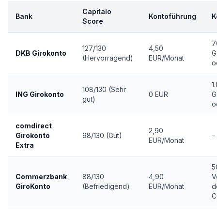
Capitalo
Bank
Kontoführung
K
Score
7
127/130
4,50
DKB Girokonto
G
(Hervorragend)
EUR/Monat
o
1
108/130 (Sehr
ING Girokonto
0 EUR
G
gut)
o
comdirect
2,90
Girokonto
98/130 (Gut)
–
EUR/Monat
Extra
5
Commerzbank
88/130
4,90
V
GiroKonto
(Befriedigend)
EUR/Monat
d
C