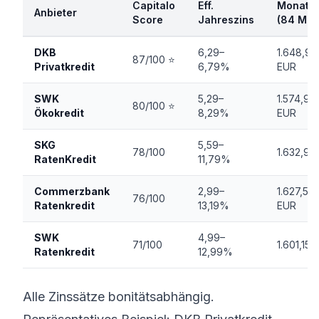
Capitalo
Eff.
Monatsr
Anbieter
Score
Jahreszins
(84 Mon
DKB
6,29–
1.648,93
87/100 ⭐
Privatkredit
6,79%
EUR
SWK
5,29–
1.574,97
80/100 ⭐
Ökokredit
8,29%
EUR
SKG
5,59–
78/100
1.632,91
RatenKredit
11,79%
Commerzbank
2,99–
1.627,59
76/100
Ratenkredit
13,19%
EUR
SWK
4,99–
71/100
1.601,15 
Ratenkredit
12,99%
Alle Zinssätze bonitätsabhängig.