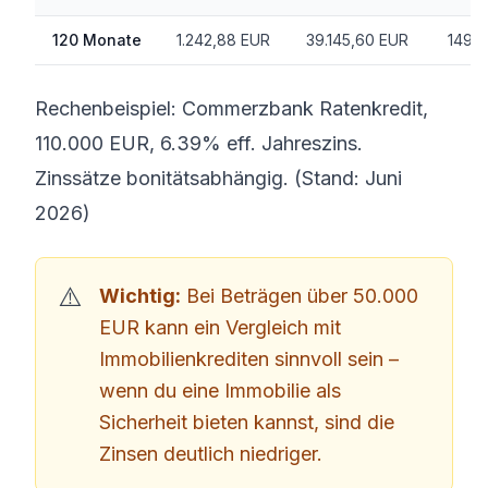
120 Monate
1.242,88 EUR
39.145,60 EUR
149.1
Rechenbeispiel: Commerzbank Ratenkredit,
110.000 EUR, 6.39% eff. Jahreszins.
Zinssätze bonitätsabhängig. (Stand: Juni
2026)
Wichtig:
Bei Beträgen über 50.000
EUR kann ein Vergleich mit
Immobilienkrediten sinnvoll sein –
wenn du eine Immobilie als
Sicherheit bieten kannst, sind die
Zinsen deutlich niedriger.