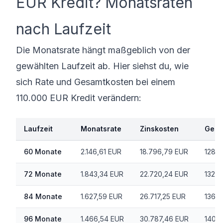
EUR Kredit? Monatsraten
nach Laufzeit
Die Monatsrate hängt maßgeblich von der
gewählten Laufzeit ab. Hier siehst du, wie
sich Rate und Gesamtkosten bei einem
110.000 EUR Kredit verändern:
Laufzeit
Monatsrate
Zinskosten
Gesa
60 Monate
2.146,61 EUR
18.796,79 EUR
128.
72 Monate
1.843,34 EUR
22.720,24 EUR
132.7
84 Monate
1.627,59 EUR
26.717,25 EUR
136.7
96 Monate
1.466,54 EUR
30.787,46 EUR
140.