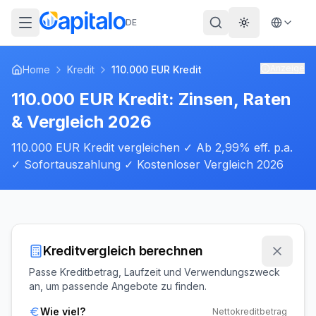
DE
Theme wechs
Anzeige
Home
Kredit
110.000 EUR Kredit
110.000 EUR Kredit: Zinsen, Raten
& Vergleich 2026
110.000 EUR Kredit vergleichen ✓ Ab 2,99% eff. p.a.
✓ Sofortauszahlung ✓ Kostenloser Vergleich 2026
Kreditvergleich berechnen
Passe Kreditbetrag, Laufzeit und Verwendungszweck
an, um passende Angebote zu finden.
Wie viel?
Nettokreditbetrag