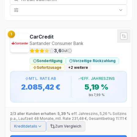
1
CarCredit
Santander Consumer Bank
3,6
Gut
Sondertilgung
Vorzeitige Rückzahlung
Sofortzusage
+
2
weitere
MTL. RATE AB
EFF. JAHRESZINS
2.085,42 €
5,19 %
bis
7,99 %
2/3 aller Kunden erhalten:
5,39 %
eff. Jahreszins
,
5,26 %
Sollzins
p.a.
, Laufzeit
48
Monate
, mtl. Rate
231,48 €
, Gesamtbetrag
11.111 €
Kreditdetails
Zum Vergleich