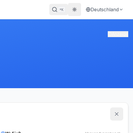
Deutschland
K
⌘
Theme wechseln
Anzeige