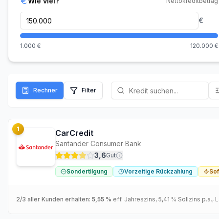
Wie viel?
Nettokreditbetrag
€
1.000
€
120.000
€
Rechner
Filter
1
CarCredit
Santander Consumer Bank
3,6
Gut
Sondertilgung
Vorzeitige Rückzahlung
So
2/3 aller Kunden erhalten:
5,55 %
eff. Jahreszins
,
5,41 %
Sollzins p.a.
, 