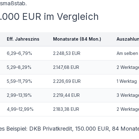
tsmaßstab.
0.000 EUR im Vergleich
Eff. Jahreszins
Monatsrate (84 Mon.)
Auszahlu
6,29–6,79%
2.248,53 EUR
Am selben
5,29–8,29%
2.147,68 EUR
2 Werktag
5,59–11,79%
2.226,69 EUR
1 Werktag
2,99–13,19%
2.219,44 EUR
3 Werktag
4,99–12,99%
2.183,38 EUR
2 Werktag
es Beispiel: DKB Privatkredit, 150.000 EUR, 84 Monat