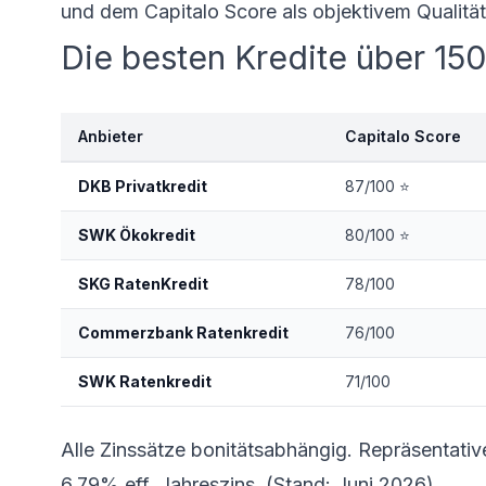
und dem Capitalo Score als objektivem Qualitä
Die besten Kredite über 15
Anbieter
Capitalo Score
DKB Privatkredit
87/100 ⭐
SWK Ökokredit
80/100 ⭐
SKG RatenKredit
78/100
Commerzbank Ratenkredit
76/100
SWK Ratenkredit
71/100
Alle Zinssätze bonitätsabhängig. Repräsentativ
6,79% eff. Jahreszins. (Stand: Juni 2026)