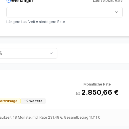
Wie lange?
Laufzeit/Mtl. Rate
Längere Laufzeit = niedrigere Rate
Monatliche Rate
2.850,66 €
ab
fortzusage
+
2
weitere
Laufzeit
48
Monate
, mtl. Rate
231,48 €
, Gesamtbetrag
11.111 €