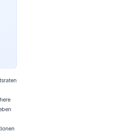
tsraten
öhere
geben
tionen