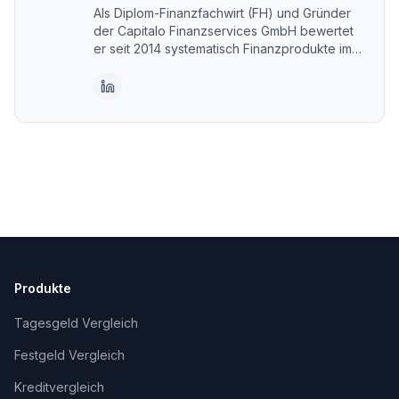
Als Diplom-Finanzfachwirt (FH) und Gründer
der Capitalo Finanzservices GmbH bewertet
er seit 2014 systematisch Finanzprodukte im
DACH-Raum. Capitalo steht für unabhängige,
transparente Vergleiche – kostenlos und im
Interesse der Nutzer. Erstellt mit KI-
Unterstützung, fachlich geprüft und
freigegeben von Alexander Senger.
Produkte
Tagesgeld Vergleich
Festgeld Vergleich
Kreditvergleich