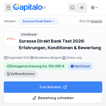
DE
Theme wechs
Anbieter
Suresse Direkt Bank
30.6.26
|
Anzeige
Direktbank
Suresse Direkt Bank Test 2026:
Erfahrungen, Konditionen & Bewertung
Gegründet
2022
Merelbeke, Belgium
Online-only
Einlagensicherung bis 100.000 €
Verifiziert
Vollbanklizenz
Zum Anbieter
Bewertung schreiben