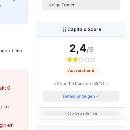
Häufige Fragen
r
Capitalo Score
2,4
/5
ungen beim
Ausreichend
53
von
110
Punkten (
48
%)
akt 0
Details anzeigen
g zu
So bewerten wir
ilt ein