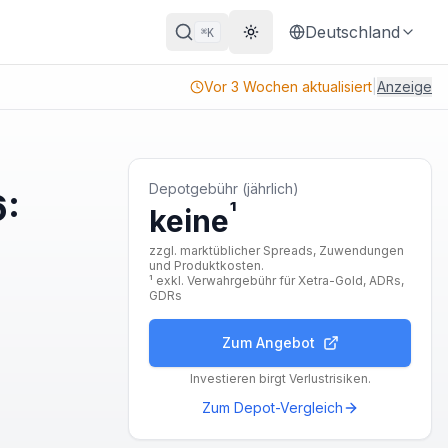
Deutschland
K
⌘
Theme wechseln
Vor 3 Wochen aktualisiert
|
Anzeige
Depotgebühr (jährlich)
6:
¹
keine
zzgl. marktüblicher Spreads, Zuwendungen
und Produktkosten.
¹ exkl. Verwahrgebühr für Xetra-Gold, ADRs,
GDRs
Zum Angebot
Investieren birgt Verlustrisiken.
Zum Depot-Vergleich