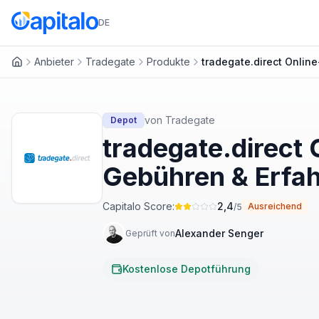
DE
Anbieter
Tradegate
Produkte
tradegate.direct Onlin
Startseite
von
Tradegate
Depot
tradegate.direct
Gebühren & Erfa
Capitalo Score:
2,4
Ausreichend
/5
Alexander Senger
Geprüft von
Kostenlose Depotführung