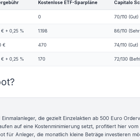
ergebühr
Kostenlose ETF-Sparpläne
Capitalo S
0
70/110 (Gut)
 € + 0,25 %
1.198
86/110 (Sehr
0 €
470
74/110 (Gut)
 € + 0,25 %
170
72/130 (Bef
bot?
d Einmalanleger, die gezielt Einzelaktien ab 500 Euro Orde
aufen
auf eine Kostenminimierung setzt, profitiert hier vom
ot für Anleger, die monatlich kleine Beträge investieren m