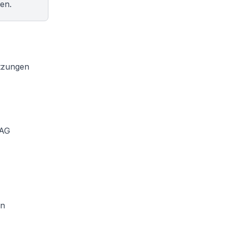
hen.
etzungen
 AG
en