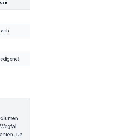
core
 gut)
riedigend)
rvolumen
 Wegfall
öchten. Da