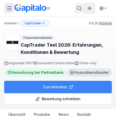
DE
Theme wechs
Anbieter
CapTrader
4.8.26
|
Anzeige
Finanzdienstleister
CapTrader Test 2026: Erfahrungen,
Konditionen & Bewertung
Gegründet
1997
Düsseldorf, Deutschland
Online-only
Verwahrung bei Partnerbank
Finanzdienstleister
Zum Anbieter
Bewertung schreiben
Übersicht
Produkte
News
Kontakt