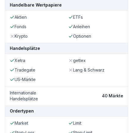
Handelbare Wertpapiere
Aktien
ETFs
Fonds
Anleihen
Krypto
Optionen
Handelsplätze
Xetra
gettex
Tradegate
Lang & Schwarz
US-Märkte
Internationale
40 Märkte
Handelsplätze
Ordertypen
Market
Limit
Stop-Loss
Stop-Limit