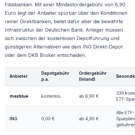
Filialbanken. Mit einer Mindestordergebühr von 8,90
Euro liegt der Anbieter spürbar über den Konditionen
reiner Direktbanken, bietet dafür aber die bewährte
Infrastruktur der Deutschen Bank. Anleger müssen
sich zwischen der kostenlosen Depotführung und
günstigeren Alternativen wie dem
ING Direkt-Depot
oder dem
DKB Broker
entscheiden.
Depotgebühr
Ordergebühr
Anbieter
Besonde
p.a.
(Inland)
339 kost
maxblue
kostenlos
ab 8,90 €
ETF-Spar
Alle ETF-
ING
0,00 €
ab 4,90 €
Sparplän
gebühren