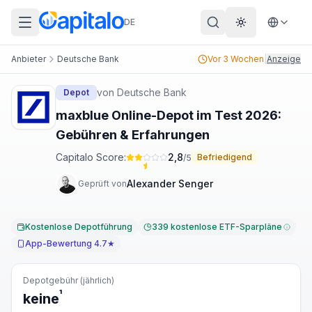
DE
Theme wechs
Anbieter
Deutsche Bank
Vor 3 Wochen
|
Anzeige
von
Deutsche Bank
Depot
maxblue Online-Depot im Test 2026:
Gebühren & Erfahrungen
Capitalo Score:
2,8
Befriedigend
/5
Alexander Senger
Geprüft von
Kostenlose Depotführung
339 kostenlose ETF-Sparpläne
App-Bewertung 4.7★
Depotgebühr (jährlich)
¹
keine