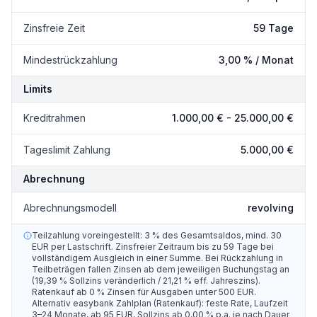
Zinsfreie Zeit
59 Tage
Mindestrückzahlung
3,00 % / Monat
Limits
Kreditrahmen
1.000,00 €
-
25.000,00 €
Tageslimit Zahlung
5.000,00 €
Abrechnung
Abrechnungsmodell
revolving
Teilzahlung voreingestellt: 3 % des Gesamtsaldos, mind. 30
EUR per Lastschrift. Zinsfreier Zeitraum bis zu 59 Tage bei
vollständigem Ausgleich in einer Summe. Bei Rückzahlung in
Teilbeträgen fallen Zinsen ab dem jeweiligen Buchungstag an
(19,39 % Sollzins veränderlich / 21,21 % eff. Jahreszins).
Ratenkauf ab 0 % Zinsen für Ausgaben unter 500 EUR.
Alternativ easybank Zahlplan (Ratenkauf): feste Rate, Laufzeit
3–24 Monate, ab 95 EUR, Sollzins ab 0,00 % p.a. je nach Dauer