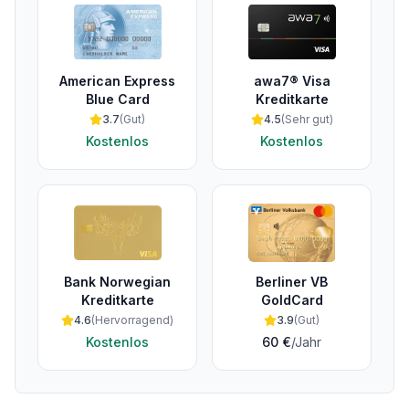
American Express
awa7® Visa
Blue Card
Kreditkarte
3.7
(
Gut
)
4.5
(
Sehr gut
)
Kostenlos
Kostenlos
Bank Norwegian
Berliner VB
Kreditkarte
GoldCard
4.6
(
Hervorragend
)
3.9
(
Gut
)
Kostenlos
60 €
/Jahr