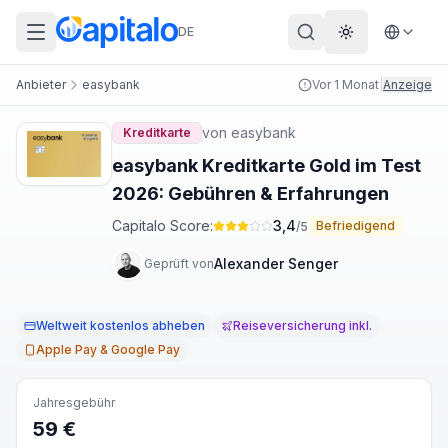
DE
Theme wechs
Anbieter
easybank
Vor 1 Monat
|
Anzeige
von
easybank
Kreditkarte
easybank Kreditkarte Gold im Test
2026: Gebühren & Erfahrungen
Capitalo Score:
3,4
Befriedigend
/5
Alexander Senger
Geprüft von
Weltweit kostenlos abheben
Reiseversicherung inkl.
Apple Pay & Google Pay
Jahresgebühr
59 €